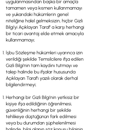
uygulanmasından başka bir amaçla
tamamen veya kısmen kullanmamayı
ve yukarıdaki hükümlerin genel
niteliğine halel gelmeksizin, hiçbir Gizli
Bilgi'yi Açıklayan Taraf’ a karşı herhangi
bir ticari avantaj elde etmek amacıyla
kullanmamayı;
İşbu Sözleşme hükümleri uyarınca izin
verildiği şekilde Temsilcilere ifşa edilen
Gizli Bilgi'nin tam kaydını tutmayı ve
talep halinde bu ifşalar hususunda
Açıklayan Taraf'ı yazılı olarak derhal
bilgilendirmeyi;
Herhangi bir Gizli Bilgi'nin yetkisiz bir
kişiye ifşa edildiğinin öğrenilmesi,
güvenliğinin herhangi bir şekilde
tehlikeye düştüğünün fark edilmesi
veya bu durumdan şüphelenilmesi
halinde, bilgi alanın söz konusu bilginin